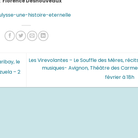
:
Florence Desnouveaux
lysse-une-histoire-eternelle
Les Virevolantes – Le Souffle des Mères, récit
ibay, le
musiques- Avignon, Théâtre des Carmes
zuela – 2
février à 18h