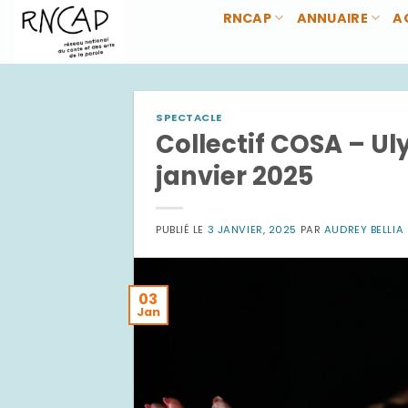
Passer
RNCAP
ANNUAIRE
A
au
contenu
SPECTACLE
Collectif COSA – Uly
janvier 2025
PUBLIÉ LE
3 JANVIER, 2025
PAR
AUDREY BELLIA
03
Jan