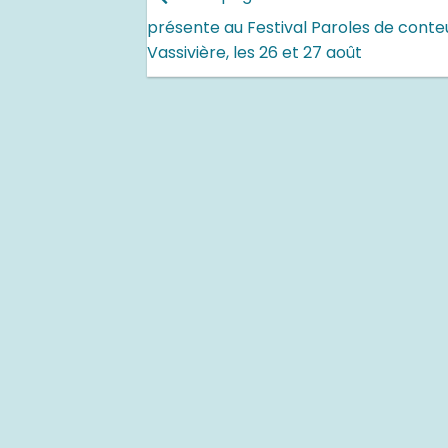
présente au Festival Paroles de conte
Vassivière, les 26 et 27 août