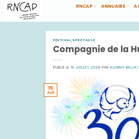
Passer
RNCAP
ANNUAIRE
A
au
contenu
FESTIVAL
,
SPECTACLE
Compagnie de la Hul
PUBLIÉ LE
15 JUILLET, 2026
PAR
AUDREY BELLIA
15
Juil