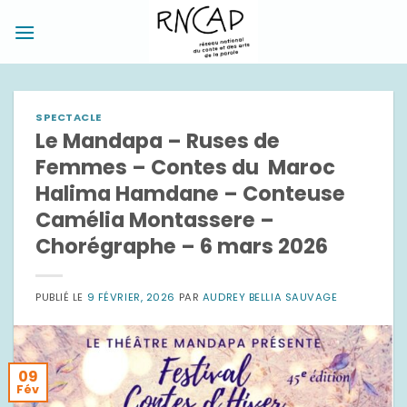
Passer
au
contenu
SPECTACLE
Le Mandapa – Ruses de
Femmes – Contes du Maroc
Halima Hamdane – Conteuse
Camélia Montassere –
Chorégraphe – 6 mars 2026
PUBLIÉ LE
9 FÉVRIER, 2026
PAR
AUDREY BELLIA SAUVAGE
09
Fév